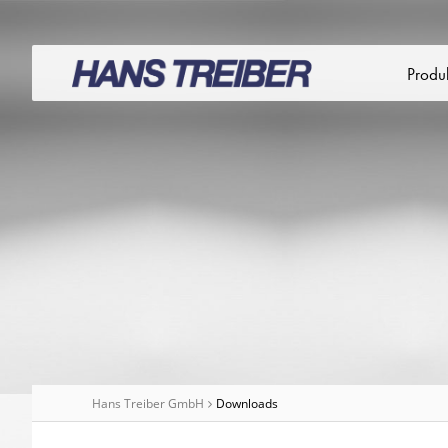
GmbH
Slider
-
Fachhandel
Hans
für
Produ
Treiber
Präzisionsw
GmbH
-
Fachhandel
für
Präzisionsw
Hans Treiber GmbH
Downloads