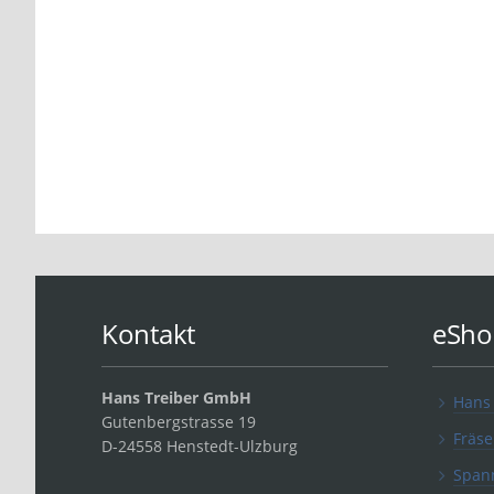
Kontakt
eSho
Hans Treiber GmbH
Hans
Gutenbergstrasse 19
Fräse
D-24558 Henstedt-Ulzburg
Span