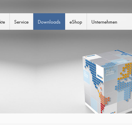
kte
Service
Downloads
eShop
Unternehmen
erkzeuge
erkzeuge