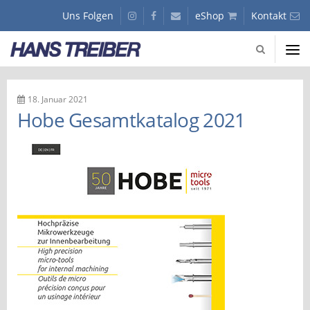
GmbH
Uns Folgen
instagram
facebook
Kunden
eShop
Kontakt
-
Journal
Fachhandel
für
Hans
Präzisionswerkzeuge
Treiber
Slider
GmbH
-
18. Januar 2021
Fachhandel
Hobe Gesamtkatalog 2021
für
Präzisionswerkzeuge