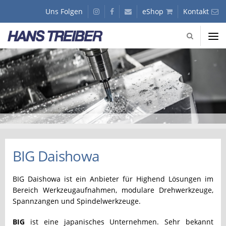
GmbH
Uns Folgen
instagram
facebook
Kunden
eShop
Kontakt
-
Journal
Fachhandel
für
Hans
Präzisionswerkzeuge
Treiber
Slider
GmbH
-
Fachhandel
für
Präzisionswerkzeuge
BIG Daishowa
BIG Daishowa ist ein Anbieter für Highend Lösungen im
Bereich Werkzeugaufnahmen, modulare Drehwerkzeuge,
Spannzangen und Spindelwerkzeuge.
BIG
ist eine japanisches Unternehmen. Sehr bekannt