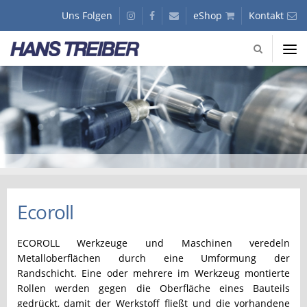
GmbH
Uns Folgen
instagram
facebook
Kunden
eShop
Kontakt
-
Journal
Fachhandel
für
Hans
Präzisionswerkzeuge
Treiber
Slider
GmbH
-
Fachhandel
für
Präzisionswerkzeuge
Ecoroll
ECOROLL Werkzeuge und Maschinen veredeln
Metalloberflächen durch eine Umformung der
Randschicht. Eine oder mehrere im Werkzeug montierte
Rollen werden gegen die Oberfläche eines Bauteils
gedrückt, damit der Werkstoff fließt und die vorhandene